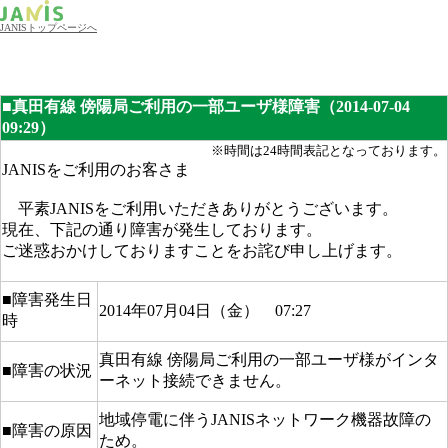
JANISトップページへ
■真田有線 傍陽局ご利用の一部ユーザ様障害（2014-07-04
09:29）
※時間は24時間表記となっております。
JANISをご利用のお客さま
平素JANISをご利用いただきありがとうございます。
現在、下記の通り障害が発生しております。
ご迷惑おかけしておりますことをお詫び申し上げます。
■障害発生日
2014年07月04日（金） 07:27
時
真田有線 傍陽局ご利用の一部ユーザ様がインタ
■障害の状況
ーネット接続できません。
地域停電に伴うJANISネットワーク機器故障の
■障害の原因
ため。